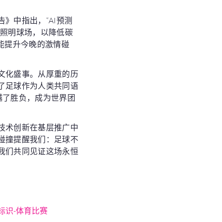
》中指出，“AI预测
能照明球场，以降低碳
能提升今晚的激情碰
文化盛事。从厚重的历
了足球作为人类共同语
越了胜负，成为世界团
技术创新在基层推广中
碰撞提醒我们：足球不
我们共同见证这场永恒
标识-体育比赛