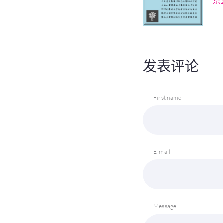
京
发表评论
First name
E-mail
Message