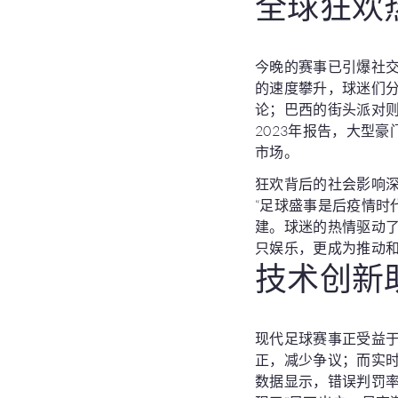
全球狂欢
今晚的赛事已引爆社交媒
的速度攀升，球迷们分
论；巴西的街头派对
2023年报告，大型
市场。
狂欢背后的社会影响
“足球盛事是后疫情时
建。球迷的热情驱动了
只娱乐，更成为推动
技术创新
现代足球赛事正受益于
正，减少争议；而实时
数据显示，错误判罚率