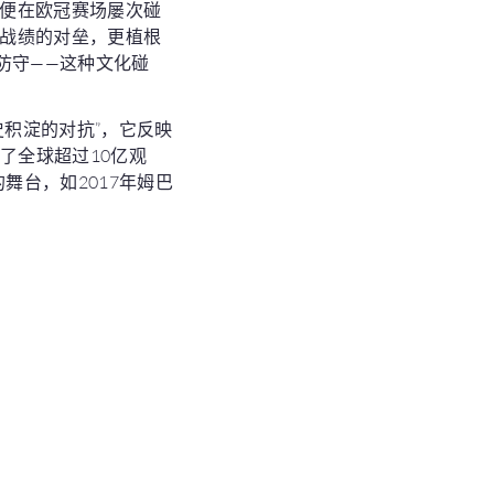
起便在欧冠赛场屡次碰
于战绩的对垒，更植根
防守——这种文化碰
史积淀的对抗”，它反映
了全球超过10亿观
舞台，如2017年姆巴