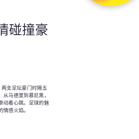
情碰撞豪
，两支足坛豪门时隔五
。从马德里到慕尼黑，
牵动着心跳。足球的魅
的情感火焰。