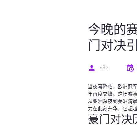
今晚的赛
门对决
682
当夜幕降临，欧洲冠
年再度交锋。这场赛
从亚洲深夜到美洲清
力在此刻升华，它超
豪门对决