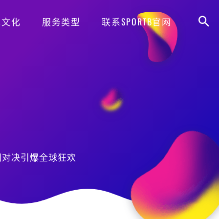
戏文化
服务类型
联系SPORTB官网
门对决引爆全球狂欢