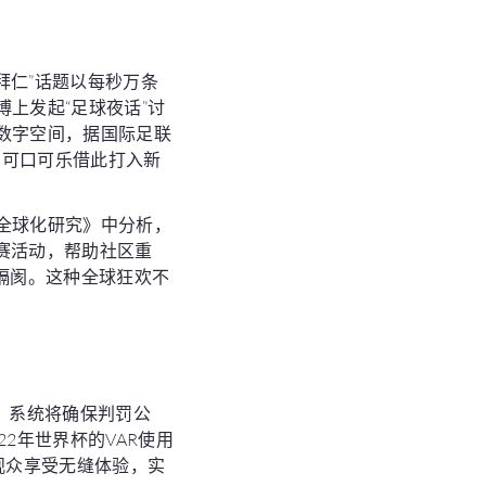
s拜仁”话题以每秒万条
上发起“足球夜话”讨
数字空间，据国际足联
和可口可乐借此打入新
全球化研究》中分析，
观赛活动，帮助社区重
隔阂。这种全球狂欢不
）系统将确保判罚公
2年世界杯的VAR使用
观众享受无缝体验，实