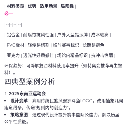
|
材料类型
|
优势
|
适用场景
|
局限性
|
必一
|--|-|--|--|
| 铝合金 | 耐腐蚀抗风性强 | 户外大型指示牌 | 成本较高 |
| PVC板材 | 轻便易切割 | 临时赛事标识 | 长期易褪色 |
| 亚克力 | 透光性好质感佳 | 场馆内精品标识 | 抗冲击性弱 |
环保趋势：可降解复合材料使用率提升（如特奥会推荐再生塑
料）。
四典型案例分析
1.
2025东南亚运动会
设计变革
：弃用传统民族风暹罗斗鱼LOGO，改用抽象几何
跑道线条，传递“规则内的创造力”。
策略意图
：通过现代设计提升赛事国际公信力，解决历届
公平性质疑。