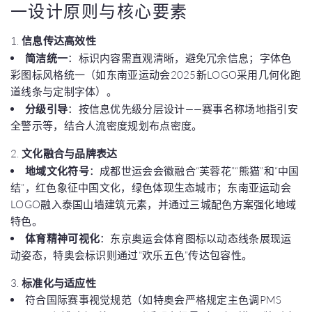
一设计原则与核心要素
1.
信息传达高效性
简洁统一
：标识内容需直观清晰，避免冗余信息；字体色
彩图标风格统一（如东南亚运动会2025新LOGO采用几何化跑
道线条与定制字体）。
分级引导
：按信息优先级分层设计——赛事名称场地指引安
全警示等，结合人流密度规划布点密度。
2.
文化融合与品牌表达
地域文化符号
：成都世运会会徽融合“芙蓉花”“熊猫”和“中国
结”，红色象征中国文化，绿色体现生态城市；东南亚运动会
LOGO融入泰国山墙建筑元素，并通过三城配色方案强化地域
特色。
体育精神可视化
：东京奥运会体育图标以动态线条展现运
动姿态，特奥会标识则通过“欢乐五色”传达包容性。
3.
标准化与适应性
符合国际赛事视觉规范（如特奥会严格规定主色调PMS