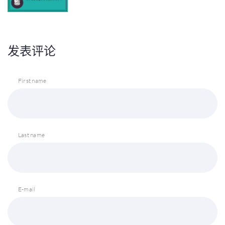
发表评论
First name
Last name
E-mail