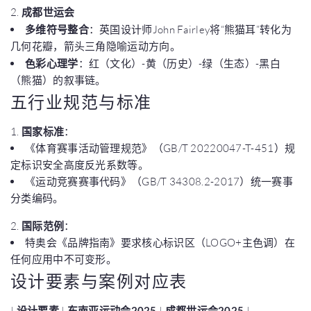
2.
成都世运会
多维符号整合
：英国设计师John Fairley将“熊猫耳”转化为
几何花瓣，箭头三角隐喻运动方向。
色彩心理学
：红（文化）-黄（历史）-绿（生态）-黑白
（熊猫）的叙事链。
五行业规范与标准
1.
国家标准
：
《体育赛事活动管理规范》（GB/T 20220047-T-451）规
定标识安全高度反光系数等。
《运动竞赛赛事代码》（GB/T 34308.2-2017）统一赛事
分类编码。
2.
国际范例
：
特奥会《品牌指南》要求核心标识区（LOGO+主色调）在
任何应用中不可变形。
设计要素与案例对应表
|
设计要素
|
东南亚运动会2025
|
成都世运会2025
|