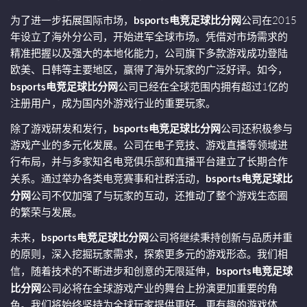
为了进一步拓展国际市场，
bsports电竞足球比分网
公司在2015
年设立了海外分公司，开始进军全球市场。凭借对市场需求的
精准把握以及强大的本地化能力，公司旗下多款游戏成功登陆
欧美、日韩等主要地区，赢得了海外玩家的广泛好评。如今，
bsports电竞足球比分网
公司已经在全球范围内拥有超过1亿的
注册用户，成为国内外游戏行业的重要玩家。
除了游戏研发和发行，
bsports电竞足球比分网
公司还积极参与
游戏产业的多元化发展。公司在电子竞技、游戏直播等领域进
行布局，并与多家知名电竞俱乐部和直播平台建立了长期合作
关系。通过举办各类电竞赛事和社群活动，
bsports电竞足球比
分网
公司不仅加强了与玩家的互动，还推动了整个游戏生态圈
的繁荣与发展。
未来，
bsports电竞足球比分网
公司将继续秉持创新与品质并重
的原则，深入挖掘玩家需求，探索更多元的游戏形态。我们相
信，随着技术的不断进步和创意的无限延伸，
bsports电竞足球
比分网
公司必将在全球游戏产业的舞台上扮演更加重要的角
色。我们将始终坚持为全球玩家提供更好、更有趣的游戏体