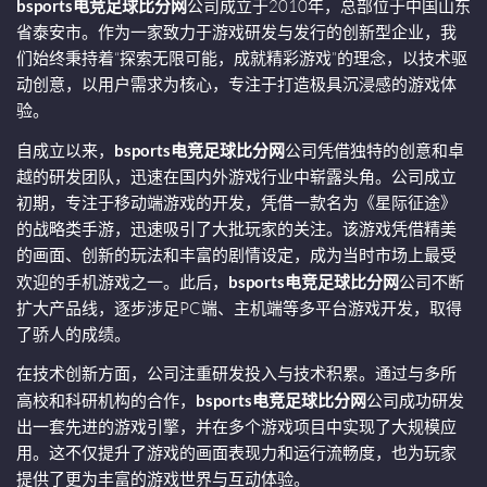
bsports电竞足球比分网
公司成立于2010年，总部位于中国山东
省泰安市。作为一家致力于游戏研发与发行的创新型企业，我
们始终秉持着“探索无限可能，成就精彩游戏”的理念，以技术驱
动创意，以用户需求为核心，专注于打造极具沉浸感的游戏体
验。
自成立以来，
bsports电竞足球比分网
公司凭借独特的创意和卓
越的研发团队，迅速在国内外游戏行业中崭露头角。公司成立
初期，专注于移动端游戏的开发，凭借一款名为《星际征途》
的战略类手游，迅速吸引了大批玩家的关注。该游戏凭借精美
的画面、创新的玩法和丰富的剧情设定，成为当时市场上最受
欢迎的手机游戏之一。此后，
bsports电竞足球比分网
公司不断
扩大产品线，逐步涉足PC端、主机端等多平台游戏开发，取得
了骄人的成绩。
在技术创新方面，公司注重研发投入与技术积累。通过与多所
高校和科研机构的合作，
bsports电竞足球比分网
公司成功研发
出一套先进的游戏引擎，并在多个游戏项目中实现了大规模应
用。这不仅提升了游戏的画面表现力和运行流畅度，也为玩家
提供了更为丰富的游戏世界与互动体验。