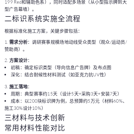
199 Red和辅助色系），同时适配多场景（从小型指示牌到大
型广告幕墙）。
二标识系统实施全流程
根据标准化施工方案，关键步骤包括：
1.
需求分析
：调研赛事规模场地动线受众类型（观众/运动员/
赞助商）。
2.
方案设计
：
初稿：确定标识类型（导向信息广告牌）及布点图
深化：结合耐候性材料测试（如亚克力抗UV性）
3.
施工落地
：
周期：典型赛事约15天（设计5天+采购3天+安装7天）
成本：以200块标识牌为例，总预算约5万元（材料60%、
施工30%设计10%）
三材料与技术创新
常用材料性能对比